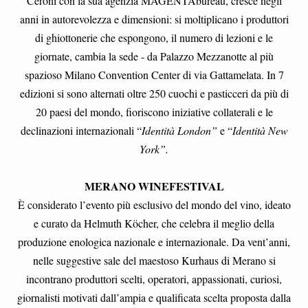
Ceroni con la sua agenzia MAGENTAbureau, cresce negli
anni in autorevolezza e dimensioni: si moltiplicano i produttori
di ghiottonerie che espongono, il numero di lezioni e le
giornate, cambia la sede - da Palazzo Mezzanotte al più
spazioso Milano Convention Center di via Gattamelata. In 7
edizioni si sono alternati oltre 250 cuochi e pasticceri da più di
20 paesi del mondo, fioriscono iniziative collaterali e le
declinazioni internazionali “
Identità London”
e “
Identità New
York”.
MERANO WINEFESTIVAL
È considerato l’evento più esclusivo del mondo del vino, ideato
e curato da Helmuth Köcher, che celebra il meglio della
produzione enologica nazionale e internazionale. Da vent’anni,
nelle suggestive sale del maestoso Kurhaus di Merano si
incontrano produttori scelti, operatori, appassionati, curiosi,
giornalisti motivati dall’ampia e qualificata scelta proposta dalla