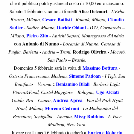
che il pubblico potrà gustare al costo di 10,00 euro ciascuno.
Alice Delcourt
Sabato 4 febbraio saranno ai fornelli
-
L'Erba
Cesare Battisti
Claudio
Brusca, Milano,
-
Ratanà, Milano,
Sadler
Davide Oldani
-
Sadler, Milano,
-
D'O, Cornaredo –
Pietro Zito
Milano,
-
Antichi Sapori, Montegrosso d'Andria
Antonio di Nunno
con
-
Locanda di Nunno, Canosa di
Rodrigo Oliveira
Puglia, Barletta - Andria – Trani,
-
Mocotò,
San Paolo – Brasile.
Massimo Bottura
Domenica 5 febbraio sarà la volta di
-
Simone Padoan
Osteria Francescana, Modena,
-
I Tigli, San
Beniamino Bilali
Bonifacio – Verona
e
-
Berberè Light
Ugo Alciati
Piazza&Food, Castel Maggiore – Bologna,
-
Andrea Aprea
Guido, Bra – Cuneo
,
-
Vun del Park Hyatt
Moreno Cedroni
Hotel, Milano,
-
La Madonnina del
Missy Robbins
Pescatore, Senigallia – Ancona,
-
A Voce
Madison, New York
.
Enrico e Roberto
Invece per Lunedì 6 febbraio toccherà a